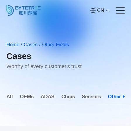
CN
Home
Home
/
Cases
/
Other Fields
Services
Cases
Technology
Worthy of every customer's trust
Cases
All
OEMs
ADAS
Chips
Sensors
Other Fie
About
Contact